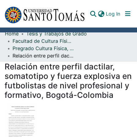
(curren
Log In
Home
Tesis y Trabajos de Grado
Communities & Collections
Facultad de Cultura Física, Deporte y Recreación
Pregrado Cultura Física, Deporte y Recreación
All of DSpace
Relación entre perfil dactilar, somatotipo y fuerza explosiva en futbolistas de nivel profesional y formativo, Bogotá-Colombia
Documents
Relación entre perfil dactilar,
somatotipo y fuerza explosiva en
futbolistas de nivel profesional y
formativo, Bogotá-Colombia