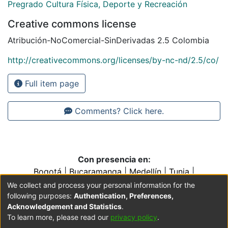
Pregrado Cultura Física, Deporte y Recreación
Creative commons license
Atribución-NoComercial-SinDerivadas 2.5 Colombia
http://creativecommons.org/licenses/by-nc-nd/2.5/co/
Full item page
Comments? Click here.
Con presencia en:
Bogotá
|
Bucaramanga
|
Medellín
|
Tunja
|
Villavicencio
|
Conventos y Colegios de la Orden de
We collect and process your personal information for the
Predicadores
following purposes:
Authentication, Preferences,
Acknowledgement and Statistics
.
To learn more, please read our
privacy policy
.