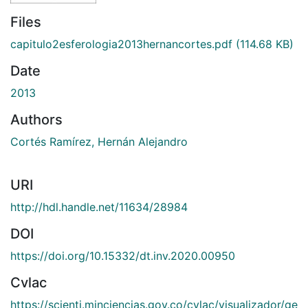
Files
capitulo2esferologia2013hernancortes.pdf
(114.68 KB)
Date
2013
Authors
Cortés Ramírez, Hernán Alejandro
URI
http://hdl.handle.net/11634/28984
DOI
https://doi.org/10.15332/dt.inv.2020.00950
Cvlac
https://scienti.minciencias.gov.co/cvlac/visualizador/ge