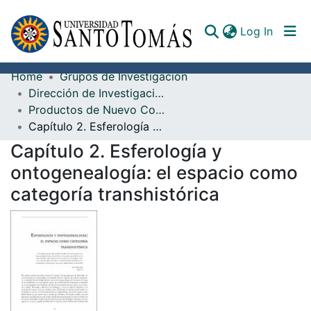
(curren
Log In
Home
Grupos de Investigación
Communities & Collections
Dirección de Investigación e Innovación
Productos de Nuevo Conocimiento
All of DSpace
Capítulo 2. Esferología y ontogenealogía: el espacio como categoría transhistórica
Documents
Capítulo 2. Esferología y
ontogenealogía: el espacio como
categoría transhistórica