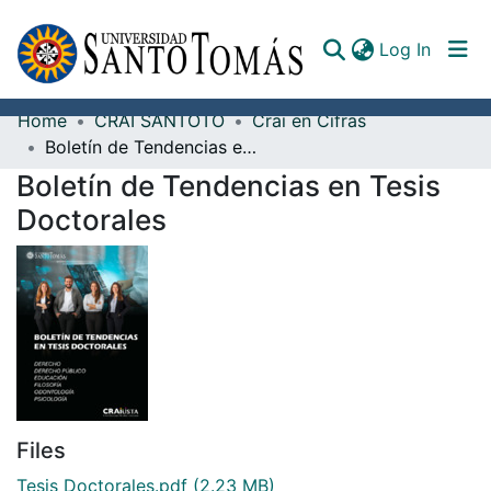
(curren
Log In
Home
CRAI SANTOTO
Crai en Cifras
Communities & Collections
Boletín de Tendencias en Tesis Doctorales
Boletín de Tendencias en Tesis
All of DSpace
Doctorales
Documents
Files
Tesis Doctorales.pdf
(2.23 MB)