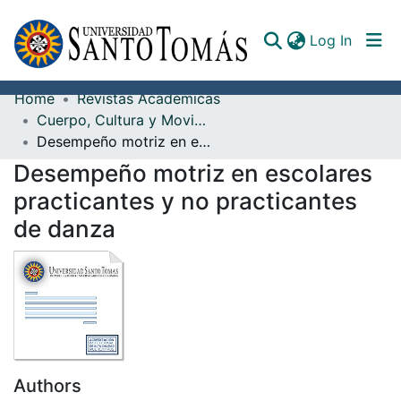
(curren
Log In
Home
Revistas Académicas
Communities & Collections
Cuerpo, Cultura y Movimiento
Desempeño motriz en escolares practicantes y no practicantes de danza
All of DSpace
Desempeño motriz en escolares
Documents
practicantes y no practicantes
de danza
Authors