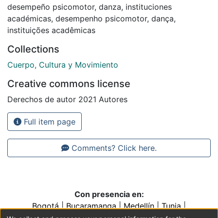
desempeño psicomotor
,
danza
,
instituciones
académicas
,
desempenho psicomotor
,
dança
,
instituições acadêmicas
Collections
Cuerpo, Cultura y Movimiento
Creative commons license
Derechos de autor 2021 Autores
Full item page
Comments? Click here.
Con presencia en:
Bogotá
|
Bucaramanga
|
Medellín
|
Tunja
|
Villavicencio
|
Conventos y Colegios de la Orden de