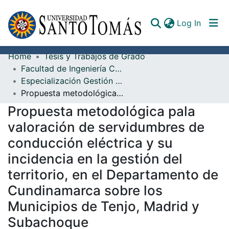
(curren
Log In
Home
Tesis y Trabajos de Grado
Communities & Collections
Facultad de Ingeniería Civil
Especialización Gestión Territorial y Avalúos
All of DSpace
Propuesta metodológica pala valoración de servidumbres de conducción eléctrica y su incidencia en la gestión del territorio, en el Departamento de Cundinamarca sobre los Municipios de Tenjo, Madrid y Subachoque
Documents
Propuesta metodológica pala
valoración de servidumbres de
conducción eléctrica y su
incidencia en la gestión del
territorio, en el Departamento de
Cundinamarca sobre los
Municipios de Tenjo, Madrid y
Subachoque