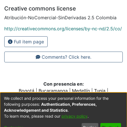
Creative commons license
Atribución-NoComercial-SinDerivadas 2.5 Colombia
http://creativecommons.org/licenses/by-nc-nd/2.5/co/
Full item page
Comments? Click here.
Con presencia en:
Bogotá
|
Bucaramanga
|
Medellín
|
Tunja
|
Villavicencio
|
Conventos y Colegios de la Orden de
We collect and process your personal information for the
Predicadores
following purposes:
Authentication, Preferences,
Acknowledgement and Statistics
.
To learn more, please read our
privacy policy
.
Cookie
Accessibility
Privacy
End User
Send