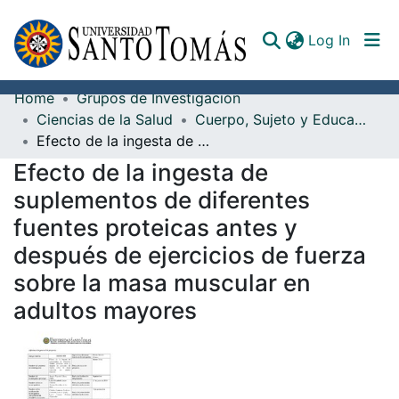
(curren
Log In
Home
Grupos de Investigación
Communities & Collections
Ciencias de la Salud
Cuerpo, Sujeto y Educación
Efecto de la ingesta de suplementos de diferentes fuentes proteicas antes y después de ejercicios de fuerza sobre la masa muscular en adultos mayores
All of DSpace
Efecto de la ingesta de
Documents
suplementos de diferentes
fuentes proteicas antes y
después de ejercicios de fuerza
sobre la masa muscular en
adultos mayores