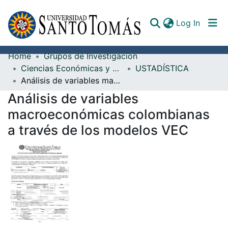
(curren
Log In
Home
Grupos de Investigación
Communities & Collections
Ciencias Económicas y Administrativas
USTADÍSTICA
Análisis de variables macroeconómicas colombianas a través de los modelos VEC
All of DSpace
Análisis de variables
Documents
macroeconómicas colombianas
a través de los modelos VEC