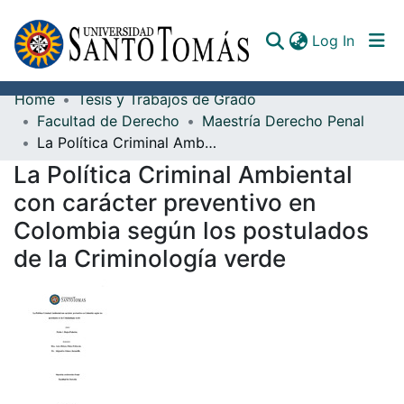
(curren
Log In
Home
Tesis y Trabajos de Grado
Communities & Collections
Facultad de Derecho
Maestría Derecho Penal
La Política Criminal Ambiental con carácter preventivo en Colombia según los postulados de la Criminología verde
All of DSpace
La Política Criminal Ambiental
Documents
con carácter preventivo en
Colombia según los postulados
de la Criminología verde