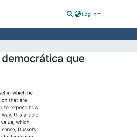
Log In
ta democrática que
sel in which he
ion that are
der to expose how
 way, this article
 value, which
 sense, Dussel’s
cratic landscape