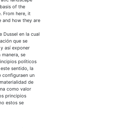
 basis of the
. From here, it
e and how they are
e Dussel en la cual
ración que se
 y así exponer
a manera, se
ncipios políticos
ste sentido, la
se configuraen un
materialidad de
mana como valor
os principios
mo estos se