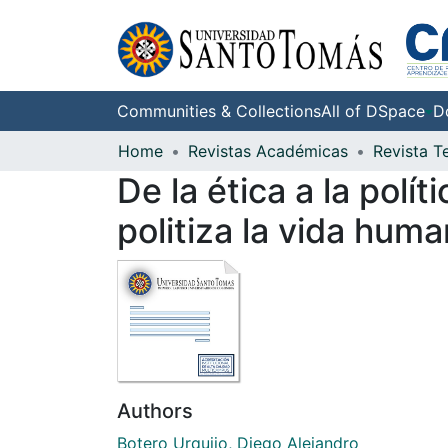
Communities & Collections
All of DSpace
D
Home
Revistas Académicas
Revista 
De la ética a la pol
politiza la vida hum
Authors
Botero Urquijo, Diego Alejandro