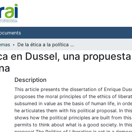
ocuments
Temas
De la ética a la política en Dussel, una propuesta democrática que politiza la vida humana
ítica en Dussel, una propues
ana
Description
This article presents the dissertation of Enrique Dus
proposes the moral principles of the ethics of liberat
subsumed in value as the basis of human life, in or
he articulates them with his political proposal. In this
shows how the political principles are built from this
permits to think about what is a good society. In this
proposal The Politics of Liberation is set in a demo