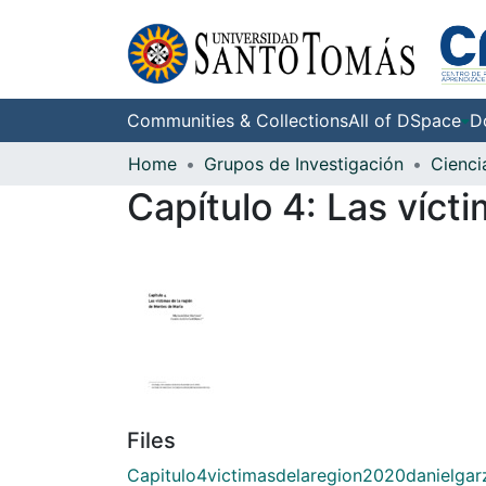
Communities & Collections
All of DSpace
D
Home
Grupos de Investigación
Capítulo 4: Las víct
Files
Capitulo4victimasdelaregion2020danielgar