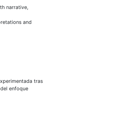
h narrative,
pretations and
experimentada tras
o del enfoque