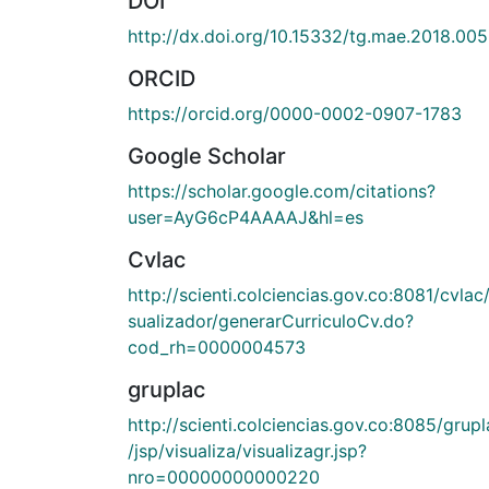
DOI
http://dx.doi.org/10.15332/tg.mae.2018.00
ORCID
https://orcid.org/0000-0002-0907-1783
Google Scholar
https://scholar.google.com/citations?
user=AyG6cP4AAAAJ&hl=es
Cvlac
http://scienti.colciencias.gov.co:8081/cvlac/
sualizador/generarCurriculoCv.do?
cod_rh=0000004573
gruplac
http://scienti.colciencias.gov.co:8085/grupl
/jsp/visualiza/visualizagr.jsp?
nro=00000000000220