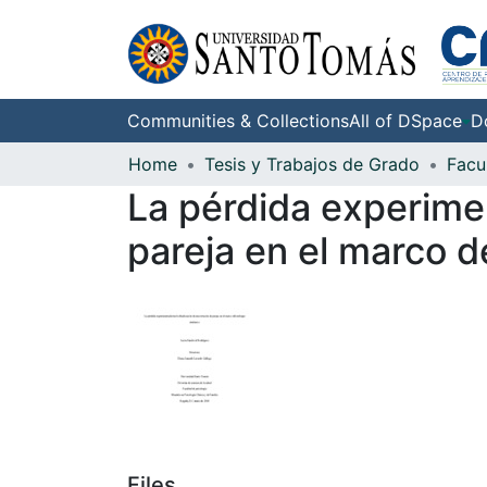
Communities & Collections
All of DSpace
D
Home
Tesis y Trabajos de Grado
Facu
La pérdida experimen
pareja en el marco d
Files