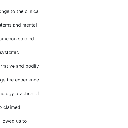
ngs to the clinical
ystems and mental
enomenon studied
 systemic
arrative and bodily
nge the experience
hology practice of
o claimed
allowed us to