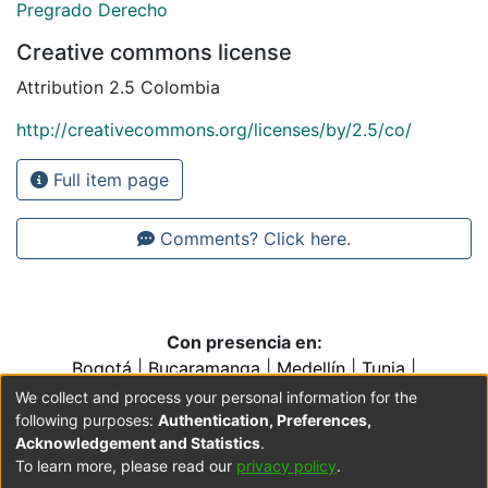
Pregrado Derecho
Creative commons license
Attribution 2.5 Colombia
http://creativecommons.org/licenses/by/2.5/co/
Full item page
Comments? Click here.
Con presencia en:
Bogotá
|
Bucaramanga
|
Medellín
|
Tunja
|
Villavicencio
|
Conventos y Colegios de la Orden de
We collect and process your personal information for the
Predicadores
following purposes:
Authentication, Preferences,
Acknowledgement and Statistics
.
To learn more, please read our
privacy policy
.