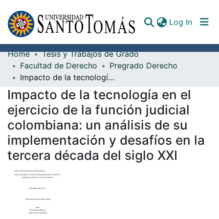
(curren
Log In
Home
Tesis y Trabajos de Grado
Communities & Collections
Facultad de Derecho
Pregrado Derecho
Impacto de la tecnología en el ejercicio de la función judicial colombiana: un análisis de su implementación y desafíos en la tercera década del siglo XXI
All of DSpace
Impacto de la tecnología en el
Documents
ejercicio de la función judicial
colombiana: un análisis de su
implementación y desafíos en la
tercera década del siglo XXI