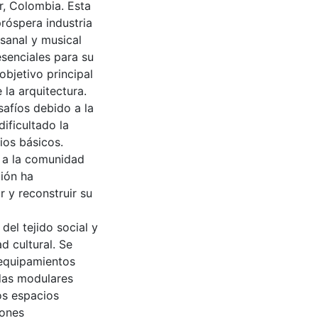
r, Colombia. Esta
próspera industria
esanal y musical
senciales para su
objetivo principal
 la arquitectura.
safíos debido a la
ificultado la
ios básicos.
 a la comunidad
ción ha
 y reconstruir su
el tejido social y
ad cultural. Se
 equipamientos
das modulares
os espacios
iones