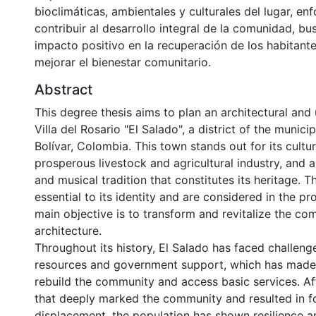
bioclimáticas, ambientales y culturales del lugar, en
contribuir al desarrollo integral de la comunidad, b
impacto positivo en la recuperación de los habitant
mejorar el bienestar comunitario.
Abstract
This degree thesis aims to plan an architectural and
Villa del Rosario "El Salado", a district of the munic
Bolívar, Colombia. This town stands out for its cultura
prosperous livestock and agricultural industry, and a r
and musical tradition that constitutes its heritage. 
essential to its identity and are considered in the p
main objective is to transform and revitalize the c
architecture.
Throughout its history, El Salado has faced challeng
resources and government support, which has made it
rebuild the community and access basic services. A
that deeply marked the community and resulted in f
displacement, the population has shown resilience a