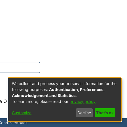
We collect and process your personal information for the
following purposes:
Authentication, Preferences,
Acknowledgement and Statistics
.
a Orden de Predicadores
To learn more, please read our
privacy policy
.
Customize
Decline
That's ok
Send Feedback