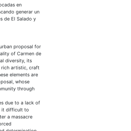
focadas en
uscando generar un
es de El Salado y
 urban proposal for
ipality of Carmen de
l diversity, its
ich artistic, craft
These elements are
roposal, whose
ommunity through
es due to a lack of
 difficult to
fter a massacre
orced
nd determination