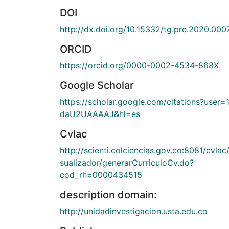
DOI
http://dx.doi.org/10.15332/tg.pre.2020.000
ORCID
https://orcid.org/0000-0002-4534-868X
Google Scholar
https://scholar.google.com/citations?user=
daU2UAAAAJ&hl=es
Cvlac
http://scienti.colciencias.gov.co:8081/cvlac/
sualizador/generarCurriculoCv.do?
cod_rh=0000434515
description domain:
http://unidadinvestigacion.usta.edu.co