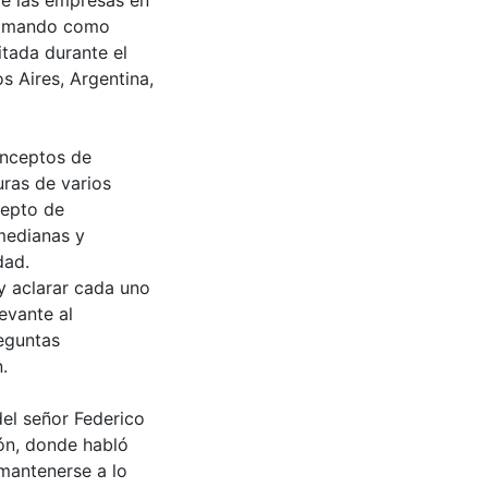
de las empresas en
 tomando como
tada durante el
s Aires, Argentina,
onceptos de
uras de varios
cepto de
medianas y
dad.
y aclarar cada uno
evante al
reguntas
.
del señor Federico
ón, donde habló
mantenerse a lo