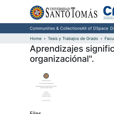
Communities & Collections
All of DSpace
D
Home
Tesis y Trabajos de Grado
Aprendizajes signifi
organizaciónal".
Files