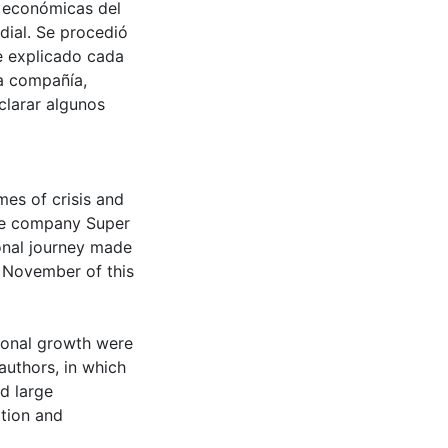
s económicas del
dial. Se procedió
ue explicado cada
la compañía,
clarar algunos
mes of crisis and
the company Super
ional journey made
f November of this
tional growth were
authors, in which
d large
ation and