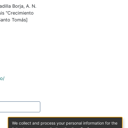
illa Borja, A. N.
sis "Crecimiento
 Santo Tomás]
co/
We collect and process your personal information for the