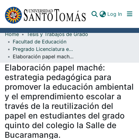
(curren
Log In
Home
Tesis y Trabajos de Grado
Communities & Collections
Facultad de Educación
Pregrado Licenciatura en Biología con Énfasis en Educación Ambiental
All of DSpace
Elaboración papel maché: estrategia pedagógica para promover la educación ambiental y el emprendimiento escolar a través de la reutilización del papel en estudiantes del grado quinto del colegio la Salle de Bucaramanga.
Documents
Elaboración papel maché:
estrategia pedagógica para
promover la educación ambiental
y el emprendimiento escolar a
través de la reutilización del
papel en estudiantes del grado
quinto del colegio la Salle de
Bucaramanga.