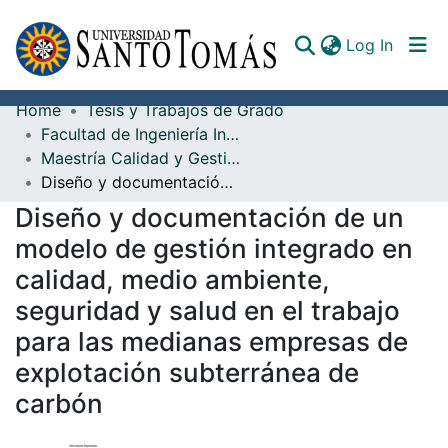
(curren
Log In
Home
Tesis y Trabajos de Grado
Communities & Collections
Facultad de Ingeniería Industrial
Maestría Calidad y Gestión Integral Bucaramanga
All of DSpace
Diseño y documentación de un modelo de gestión integrado en calidad, medio ambiente, seguridad y salud en el trabajo para las medianas empresas de explotación subterránea de carbón
Documents
Diseño y documentación de un
modelo de gestión integrado en
calidad, medio ambiente,
seguridad y salud en el trabajo
para las medianas empresas de
explotación subterránea de
carbón