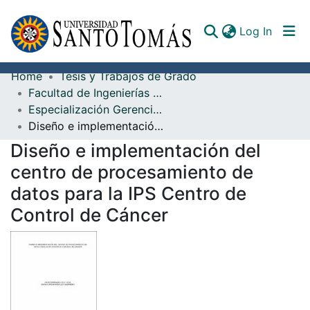
(curren
Log In
Home
Tesis y Trabajos de Grado
Communities & Collections
Facultad de Ingenierías TIC
Especialización Gerencia de Proyectos de Ingeniería de Telecomunicaciones
All of DSpace
Diseño e implementación del centro de procesamiento de datos para la IPS Centro de Control de Cáncer
Documents
Diseño e implementación del
centro de procesamiento de
datos para la IPS Centro de
Control de Cáncer