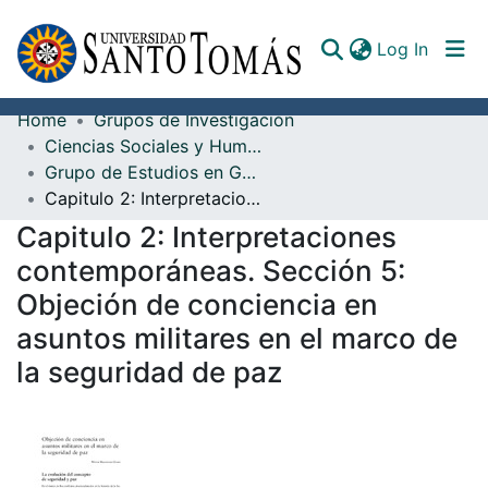
(curren
Log In
Home
Grupos de Investigación
Communities & Collections
Ciencias Sociales y Humanidades
Grupo de Estudios en Gobierno y Relaciones Internacionales - GEGRI -
All of DSpace
Capitulo 2: Interpretaciones contemporáneas. Sección 5: Objeción de conciencia en asuntos militares en el marco de la seguridad de paz
Documents
Capitulo 2: Interpretaciones
contemporáneas. Sección 5:
Objeción de conciencia en
asuntos militares en el marco de
la seguridad de paz