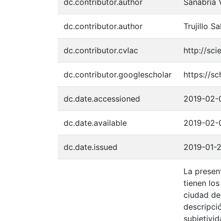
dc.contributor.author
Sanabria V
dc.contributor.author
Trujillo S
dc.contributor.cvlac
http://sc
dc.contributor.googlescholar
https://s
dc.date.accessioned
2019-02-
dc.date.available
2019-02-
dc.date.issued
2019-01-
La presen
tienen lo
ciudad de 
descripció
subjetivi