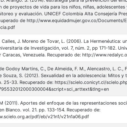
D. Arango. S. (2014). estrategia para la prevención del emb
 de proyectos de vida para los niños, niñas, adolescentes 
itoreo y evaluación. UNICEF Colombia Alta Consejería Pres
cuperado de http://www.equidadmujer.gov.co/Documents/E
cia.pdf
 Calles, J. Moreno de Tovar, L. (2006). La Hermenéutica: un
iversitaria de Investigación, vol. 7, núm. 2, pp 171-182. U
r Caracas, Venezuela. Recuperado de: http://www.redalyc.
e Godoy Martins, C., De Almeida, F. M., Alencastro, L. C., 
Souza, S. (2012). Sexualidad en la adolescencia: Mitos y ta
. 25-33. Recuperado de: https://scielo.conicyt.cl/scielo.ph
795532012000300004&script=sci_arttext&tlng=en
 M (2011). Aportes del enfoque de las representaciones soc
en Blanco. vol. 21. pp. 133-154. Recuperado de:
w.scielo.org.ar/pdf/eb/v21n1/v21n1a06.pdf