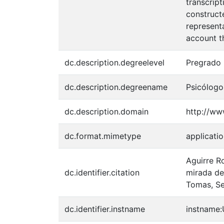
transcript
constructe
representa
account t
dc.description.degreelevel
Pregrado
dc.description.degreename
Psicólogo
dc.description.domain
http://ww
dc.format.mimetype
applicati
Aguirre Ro
dc.identifier.citation
mirada de
Tomas, Se
dc.identifier.instname
instname: