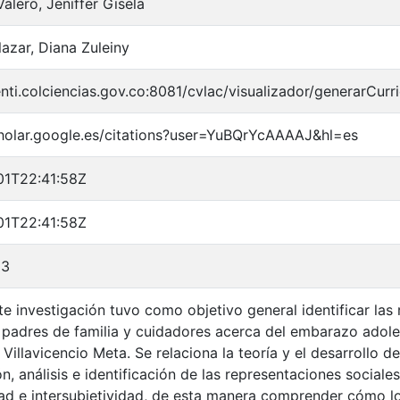
alero, Jeniffer Gisela
alazar, Diana Zuleiny
ienti.colciencias.gov.co:8081/cvlac/visualizador/generarC
cholar.google.es/citations?user=YuBQrYcAAAAJ&hl=es
01T22:41:58Z
01T22:41:58Z
23
te investigación tuvo como objetivo general identificar las
s padres de familia y cuidadores acerca del embarazo adol
Villavicencio Meta. Se relaciona la teoría y el desarrollo de
n, análisis e identificación de las representaciones sociales
dad e intersubjetividad, de esta manera comprender cómo los