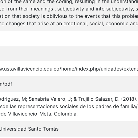
ion of the same and the coding, resulting in the understand
d from their meanings , subjectivity and intersubjectivity, 
tion that society is oblivious to the events that this prob
he changes that arise at an emotional, social, economic and
w.ustavillavicencio.edu.co/home/index.php/unidades/exten
on/pdf
driguez, M; Sanabria Valero, J; & Trujillo Salazar, D. (201
sde las representaciones sociales de los padres de familia
de Villavicencio-Meta. Colombia.
Universidad Santo Tomás