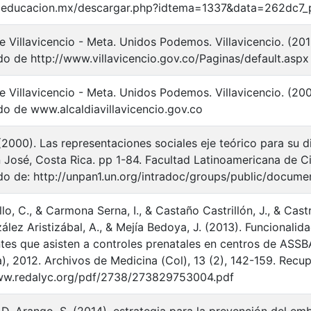
llaeducacion.mx/descargar.php?idtema=1337&data=262dc7_pr
e Villavicencio - Meta. Unidos Podemos. Villavicencio. (20
o de http://www.villavicencio.gov.co/Paginas/default.aspx
de Villavicencio - Meta. Unidos Podemos. Villavicencio. (20
o de www.alcaldiavillavicencio.gov.co
(2000). Las representaciones sociales eje teórico para su d
 José, Costa Rica. pp 1-84. Facultad Latinoamericana de C
o de: http://unpan1.un.org/intradoc/groups/public/docu
illo, C., & Carmona Serna, I., & Castaño Castrillón, J., & Cast
ález Aristizábal, A., & Mejía Bedoya, J. (2013). Funcionalid
tes que asisten a controles prenatales en centros de AS
), 2012. Archivos de Medicina (Col), 13 (2), 142-159. Recup
ww.redalyc.org/pdf/2738/273829753004.pdf