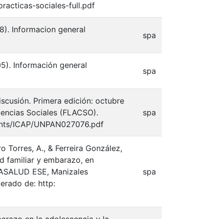
acticas-sociales-full.pdf
18). Informacion general
spa
05). Información general
spa
iscusión. Primera edición: octubre
iencias Sociales (FLACSO).
spa
ments/ICAP/UNPAN027076.pdf
ro Torres, A., & Ferreira González,
ad familiar y embarazo, en
SBASALUD ESE, Manizales
spa
erado de: http: