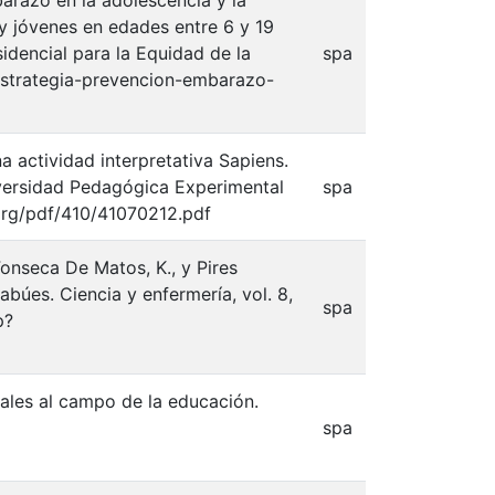
arazo en la adolescencia y la
y jóvenes en edades entre 6 y 19
idencial para la Equidad de la
spa
strategia-prevencion-embarazo-
a actividad interpretativa Sapiens.
niversidad Pedagógica Experimental
spa
org/pdf/410/41070212.pdf
Fonseca De Matos, K., y Pires
búes. Ciencia y enfermería, vol. 8,
spa
p?
iales al campo de la educación.
spa