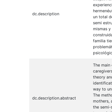
experienc
hermenéut
dc.description
un total d
semi estru
mismas y 
construida
familia t
problemát
psicológi
The main o
caregiver
theory an
identifica
way to un
The metho
dc.description.abstract
mothers, a
the semi-