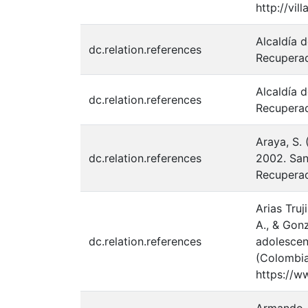
http://vi
Alcaldía d
dc.relation.references
Recuperad
Alcaldía 
dc.relation.references
Recuperad
Araya, S. 
dc.relation.references
2002. San
Recuperad
Arias Truj
A., & Gonz
dc.relation.references
adolescen
(Colombia
https://w