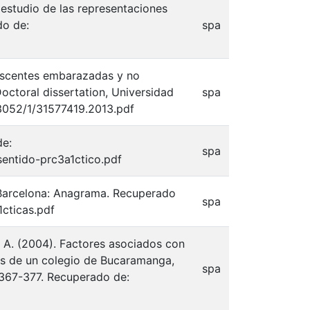
 estudio de las representaciones
do de:
spa
lescentes embarazadas y no
octoral dissertation, Universidad
spa
43052/1/31577419.2013.pdf
de:
spa
sentido-prc3a1ctico.pdf
. Barcelona: Anagrama. Recuperado
spa
cticas.pdf
 P. A. (2004). Factores asociados con
tes de un colegio de Bucaramanga,
spa
. 367-377. Recuperado de: