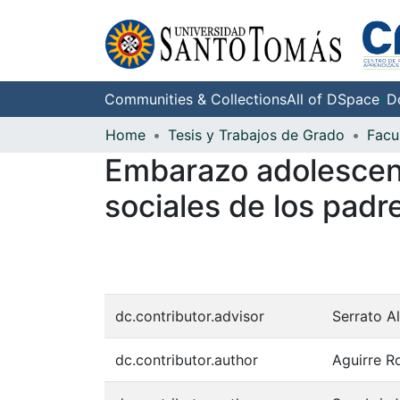
Communities & Collections
All of DSpace
D
Home
Tesis y Trabajos de Grado
Facu
Embarazo adolescent
sociales de los padr
dc.contributor.advisor
Serrato A
dc.contributor.author
Aguirre R