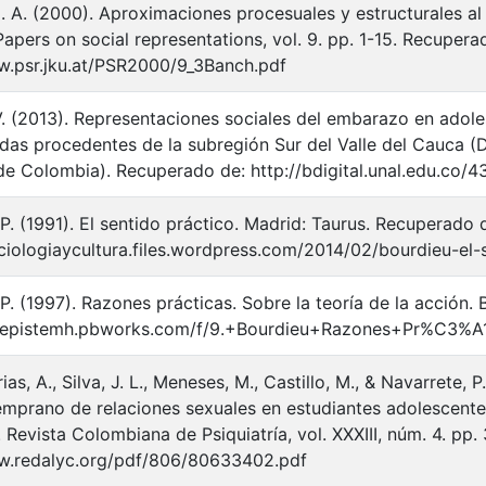
. A. (2000). Aproximaciones procesuales y estructurales al
Papers on social representations, vol. 9. pp. 1-15. Recupera
w.psr.jku.at/PSR2000/9_3Banch.pdf
 V. (2013). Representaciones sociales del embarazo en ado
as procedentes de la subregión Sur del Valle del Cauca (D
de Colombia). Recuperado de: http://bdigital.unal.edu.co/
P. (1991). El sentido práctico. Madrid: Taurus. Recuperado 
ociologiaycultura.files.wordpress.com/2014/02/bourdieu-el-
 P. (1997). Razones prácticas. Sobre la teoría de la acción
//epistemh.pbworks.com/f/9.+Bourdieu+Razones+Pr%C3%A1
s, A., Silva, J. L., Meneses, M., Castillo, M., & Navarrete,
 temprano de relaciones sexuales en estudiantes adolescen
 Revista Colombiana de Psiquiatría, vol. XXXIII, núm. 4. pp
w.redalyc.org/pdf/806/80633402.pdf