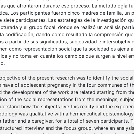
ias que afrontaron durante ese proceso. La metodología fu
ica. Los participantes fueron cinco madres de familia, un p
e siete participantes. Las estrategias de la investigación qu
cturada y el grupo focal, donde se realizó un análisis part
la codificación, dando como resultado la comprensión que 
s a partir de sus significados, subjetividad e intersubjetiv
ienen como representación social que la sociedad es ajena a
ica y no toma en cuenta los cambios que surgen a nivel em
co.
bjective of the present research was to identify the socia
s have of adolescent pregnancy in the four communes of the
d the development of the work are related starting from the
tion of the social representations from the meanings, subjecti
derstand how the subjects live this reality and the experie
dology was qualitative with a hermeneutical epistemology.
 father and a caregiver, for a total of seven participants.
structured interview and the focus group, where an analysis