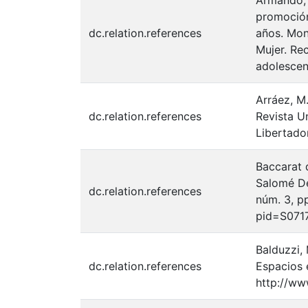
Armando, 
promoción
dc.relation.references
años. Mon
Mujer. Re
adolescen
Arráez, M.
dc.relation.references
Revista Un
Libertado
Baccarat d
Salomé De 
dc.relation.references
núm. 3, pp
pid=S071
Balduzzi,
dc.relation.references
Espacios 
http://ww