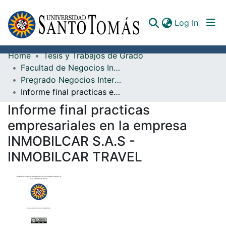
(curren
Log In
Home
Tesis y Trabajos de Grado
Communities & Collections
Facultad de Negocios Internacionales
Pregrado Negocios Internacionales
All of DSpace
Informe final practicas empresariales en la empresa INMOBILCAR S.A.S - INMOBILCAR TRAVEL
Documents
Informe final practicas
empresariales en la empresa
INMOBILCAR S.A.S -
INMOBILCAR TRAVEL