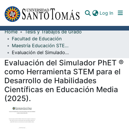
(curren
Log In
Home
Tesis y Trabajos de Grado
Communities & Collections
Facultad de Educación
Maestría Educación STEM para el Desarrollo Social
All of DSpace
Evaluación del Simulador PhET ® como Herramienta STEM para el Desarrollo de Habilidades Científicas en Educación Media (2025).
Documents
Evaluación del Simulador PhET ®
como Herramienta STEM para el
Desarrollo de Habilidades
Científicas en Educación Media
(2025).