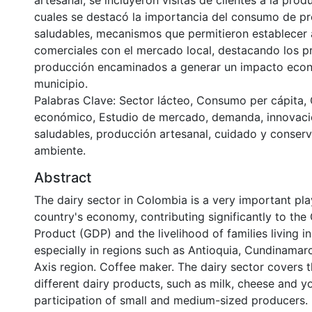
artesanal, se incluyeron visitas de clientes a la prod
cuales se destacó la importancia del consumo de p
saludables, mecanismos que permitieron establecer 
comerciales con el mercado local, destacando los 
producción encaminados a generar un impacto econ
municipio.
Palabras Clave: Sector lácteo, Consumo per cápita,
económico, Estudio de mercado, demanda, innovaci
saludables, producción artesanal, cuidado y conser
ambiente.
Abstract
The dairy sector in Colombia is a very important pla
country's economy, contributing significantly to th
Product (GDP) and the livelihood of families living in
especially in regions such as Antioquia, Cundinamar
Axis region. Coffee maker. The dairy sector covers 
different dairy products, such as milk, cheese and yo
participation of small and medium-sized producers.