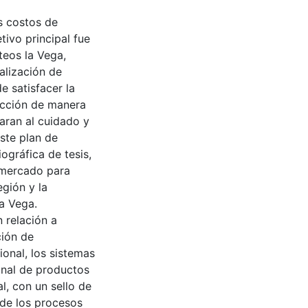
os costos de
ivo principal fue
teos la Vega,
alización de
e satisfacer la
ucción de manera
aran al cuidado y
ste plan de
ográfica de tesis,
e mercado para
egión y la
a Vega.
 relación a
ción de
ional, los sistemas
anal de productos
l, con un sello de
 de los procesos