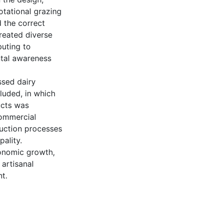
otational grazing
 the correct
reated diverse
buting to
ntal awareness
ssed dairy
luded, in which
ucts was
commercial
duction processes
ality.
conomic growth,
artisanal
t.