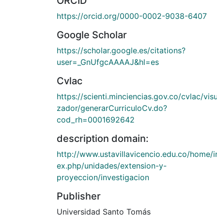
ORCID
https://orcid.org/0000-0002-9038-6407
Google Scholar
https://scholar.google.es/citations?
user=_GnUfgcAAAAJ&hl=es
Cvlac
https://scienti.minciencias.gov.co/cvlac/visu
zador/generarCurriculoCv.do?
cod_rh=0001692642
description domain:
http://www.ustavillavicencio.edu.co/home/i
ex.php/unidades/extension-y-
proyeccion/investigacion
Publisher
Universidad Santo Tomás