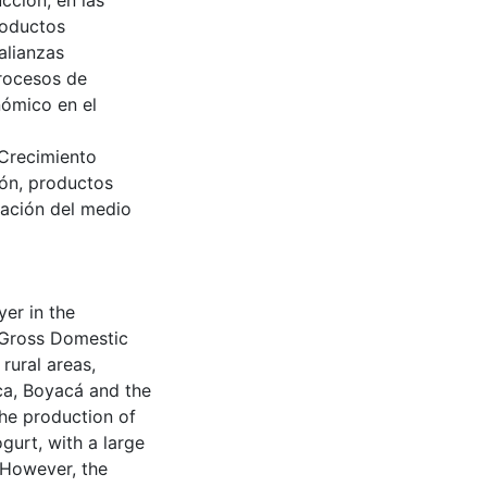
ucción, en las
roductos
alianzas
procesos de
ómico en el
 Crecimiento
ón, productos
vación del medio
yer in the
e Gross Domestic
 rural areas,
ca, Boyacá and the
the production of
gurt, with a large
 However, the