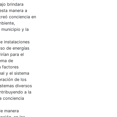
ajo brindara
 esta manera a
creó conciencia en
mbiente,
 municipio y la
de instalaciones
uso de energías
irían para el
tema de
a factores
al y el sistema
eración de los
istemas diversos
ntribuyendo a la
a conciencia
 de manera