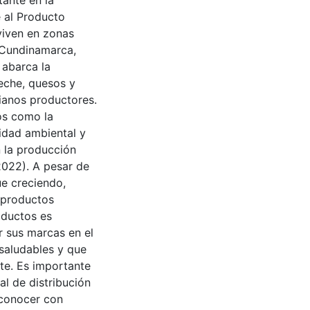
ante en la
e al Producto
 viven en zonas
 Cundinamarca,
 abarca la
eche, quesos y
ianos productores.
os como la
idad ambiental y
n la producción
 2022). A pesar de
úe creciendo,
 productos
oductos es
 sus marcas en el
saludables y que
te. Es importante
al de distribución
 conocer con