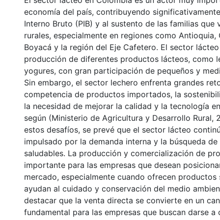
El sector lácteo en Colombia es un actor muy import
economía del país, contribuyendo significativament
Interno Bruto (PIB) y al sustento de las familias que
rurales, especialmente en regiones como Antioquia,
Boyacá y la región del Eje Cafetero. El sector lácteo
producción de diferentes productos lácteos, como l
yogures, con gran participación de pequeños y med
Sin embargo, el sector lechero enfrenta grandes ret
competencia de productos importados, la sostenibil
la necesidad de mejorar la calidad y la tecnología e
según (Ministerio de Agricultura y Desarrollo Rural,
estos desafíos, se prevé que el sector lácteo contin
impulsado por la demanda interna y la búsqueda de
saludables. La producción y comercialización de pr
importante para las empresas que desean posicionar
mercado, especialmente cuando ofrecen productos 
ayudan al cuidado y conservación del medio ambien
destacar que la venta directa se convierte en un can
fundamental para las empresas que buscan darse a