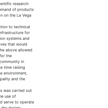
entific research
 demand of products
ion on the La Vega
tion to technical
nfrastructure for
tion systems and
ives that would
. The above allowed
for the
 community in
me time raising
he environment,
pality and the
es was carried out
he use of
ld serve to operate
 the design,