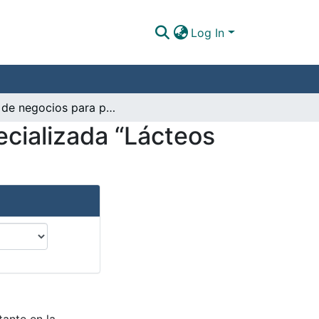
Log In
Plan de negocios para planta de producción especializada “Lácteos la Vega” en el Municipio de San Juanito – Meta
ecializada “Lácteos