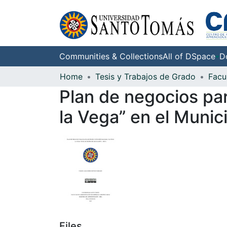
Communities & Collections
All of DSpace
D
Home
Tesis y Trabajos de Grado
Plan de negocios pa
la Vega” en el Munic
Files