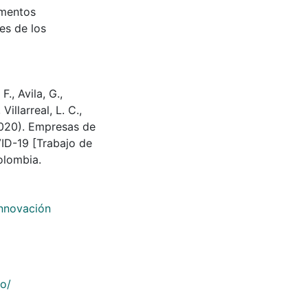
umentos
es de los
., Avila, G.,
Villarreal, L. C.,
(2020). Empresas de
VID-19 [Trabajo de
olombia.
Innovación
co/