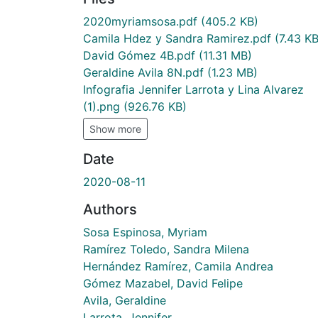
2020myriamsosa.pdf
(405.2 KB)
Camila Hdez y Sandra Ramirez.pdf
(7.43 KB
David Gómez 4B.pdf
(11.31 MB)
Geraldine Avila 8N.pdf
(1.23 MB)
Infografia Jennifer Larrota y Lina Alvarez
(1).png
(926.76 KB)
Show more
Date
2020-08-11
Authors
Sosa Espinosa, Myriam
Ramírez Toledo, Sandra Milena
Hernández Ramírez, Camila Andrea
Gómez Mazabel, David Felipe
Avila, Geraldine
Larrota, Jennifer