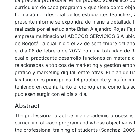
La práctica profesional en un proceso académico qu
curriculum de cada programa y que tiene como objeti
formación profesional de los estudiantes (Sanchez, 
presente informe se expondrá de manera detallada l
realizada por el estudiante Brian Alejandro Rojas Faj
empresa multinacional ADECCO SERVICIOS S.A ubic
de Bogotá, la cual inicio el 22 de septiembre del a
el día 08 de febrero de 2022 con una totalidad de 9
cual el practicante desarrollo funciones en materia a
relacionadas a tópicos de marketing y gestión empre
grafico y marketing digital, entre otras. El plan de t
las funciones principales del practicante y las funci
teniendo en cuenta tanto el cronograma como las a
pudiesen surgir con el día a día.
Abstract
The professional practice in an academic process is 
curriculum of each program and whose objective is t
the professional training of students (Sanchez, 2005)