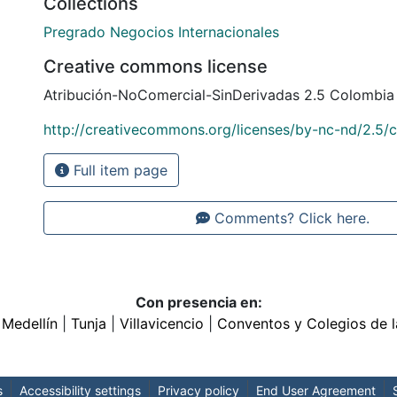
Collections
Pregrado Negocios Internacionales
Creative commons license
Atribución-NoComercial-SinDerivadas 2.5 Colombia
http://creativecommons.org/licenses/by-nc-nd/2.5/
Full item page
Comments? Click here.
Con presencia en:
|
Medellín
|
Tunja
|
Villavicencio
|
Conventos y Colegios de l
s
Accessibility settings
Privacy policy
End User Agreement