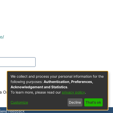
co/
We collect and process your personal information for the
following purposes:
Authentication, Preferences,
Acknowledgement and Statistics
.
a Orden de Predicadores
To learn more, please read our
privacy policy
.
Customize
Decline
That's ok
Send Feedback