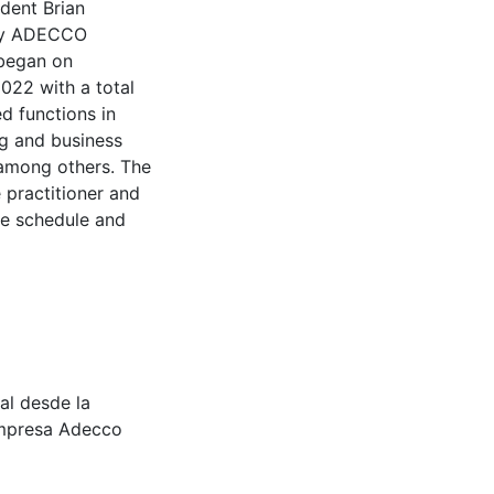
udent Brian
any ADECCO
 began on
022 with a total
d functions in
ng and business
 among others. The
 practitioner and
he schedule and
al desde la
 empresa Adecco