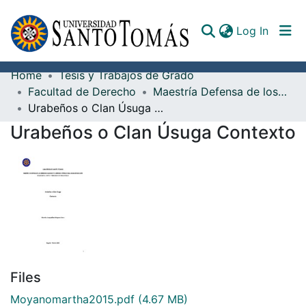
(curren
Log In
Home
Tesis y Trabajos de Grado
Communities & Collections
Facultad de Derecho
Maestría Defensa de los Derechos Humanos y el DIH ante Organismos, Tribunales y Cortes Internacionales
Urabeños o Clan Úsuga Contexto
All of DSpace
Urabeños o Clan Úsuga Contexto
Documents
Files
Moyanomartha2015.pdf
(4.67 MB)