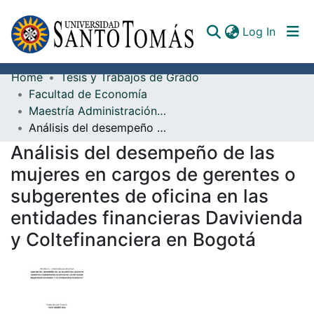
(curren
Log In
Home
Tesis y Trabajos de Grado
Communities & Collections
Facultad de Economía
Maestría Administración MBA
All of DSpace
Análisis del desempeño de las mujeres en cargos de gerentes o subgerentes de oficina en las entidades financieras Davivienda y Coltefinanciera en Bogotá
Documents
Análisis del desempeño de las
mujeres en cargos de gerentes o
subgerentes de oficina en las
entidades financieras Davivienda
y Coltefinanciera en Bogotá