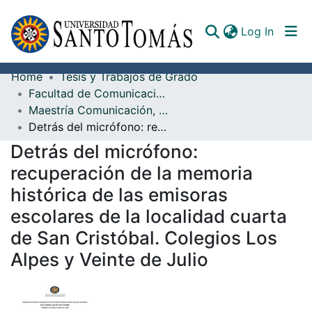
(curren
Log In
Home
Tesis y Trabajos de Grado
Communities & Collections
Facultad de Comunicación
Maestría Comunicación, Desarrollo y Cambio Social
All of DSpace
Detrás del micrófono: recuperación de la memoria histórica de las emisoras escolares de la localidad cuarta de San Cristóbal. Colegios Los Alpes y Veinte de Julio
Documents
Detrás del micrófono:
recuperación de la memoria
histórica de las emisoras
escolares de la localidad cuarta
de San Cristóbal. Colegios Los
Alpes y Veinte de Julio