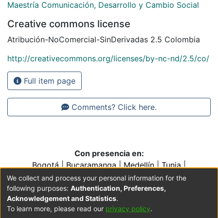
Maestría Comunicación, Desarrollo y Cambio Social
Creative commons license
Atribución-NoComercial-SinDerivadas 2.5 Colombia
http://creativecommons.org/licenses/by-nc-nd/2.5/co/
Full item page
Comments? Click here.
Con presencia en:
Bogotá
|
Bucaramanga
|
Medellín
|
Tunja
|
Villavicencio
|
Conventos y Colegios de la Orden de
We collect and process your personal information for the
Predicadores
following purposes:
Authentication, Preferences,
Acknowledgement and Statistics
.
To learn more, please read our
privacy policy
.