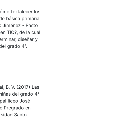
Cómo fortalecer los
de básica primaria
ix Jiménez - Pasto
n TIC?, de la cual
erminar, diseñar y
del grado 4°.
l, B. V. (2017) Las
niñas del grado 4°
pal liceo José
de Pregrado en
ersidad Santo