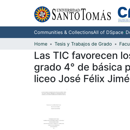
Communities & Collections
All of DSpace
D
Home
Tesis y Trabajos de Grado
Las TIC favorecen lo
grado 4° de básica p
liceo José Félix Jim