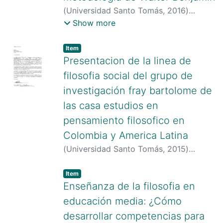
(
Universidad Santo Tomás
,
2016
)
Moncada Vivas, Marisol
;
Universidad
Show more
Santo Tomás
Item type:
,
Item
Presentacion de la linea de
filosofia social del grupo de
investigación fray bartolome de
las casa estudios en
pensamiento filosofico en
Colombia y America Latina
(
Universidad Santo Tomás
,
2015
)
Salgado, Nataly Yised
Item type:
,
Item
Enseñanza de la filosofia en
educación media: ¿Cómo
desarrollar competencias para