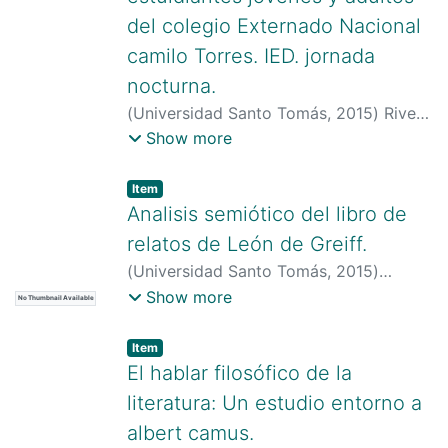
del colegio Externado Nacional
camilo Torres. IED. jornada
nocturna.
(
Universidad Santo Tomás
,
2015
)
Rivera
F, Eliana Katherine
;
Universidad Santo
Show more
Tomás
Item type:
,
Item
Analisis semiótico del libro de
relatos de León de Greiff.
(
Universidad Santo Tomás
,
2015
)
Miranda Garzo, Juan Camilo
;
Garnica
Show more
No Thumbnail Available
Salazar, Sergio Alberto
;
Universidad
Santo Tomás
Item type:
,
Item
El hablar filosófico de la
literatura: Un estudio entorno a
albert camus.