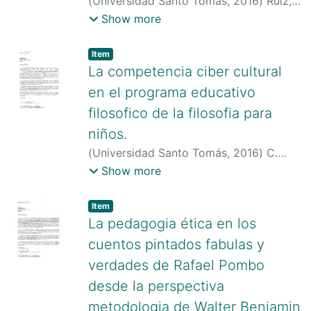
(
Universidad Santo Tomás
,
2016
)
Ruiz,
Laura Alejnadra
;
Universidad Santo
Show more
Tomás
Item type:
,
Item
La competencia ciber cultural
en el programa educativo
filosofico de la filosofia para
niños.
(
Universidad Santo Tomás
,
2016
)
C.
Arias, David Esteban
;
Universidad Santo
Show more
Tomás
Item type:
,
Item
La pedagogia ética en los
cuentos pintados fabulas y
verdades de Rafael Pombo
desde la perspectiva
metodologia de Walter Benjamin