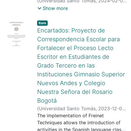
(
Universidad Santo Tomás
,
2024-02-01
)
9560
Ortega López, David Nicolás
;
Vallejo
Show more
Molina, Rubén Dario
;
Universidad Santo
Tomás
;
Item type:
,
Item
https://scienti.minciencias.gov.co/cvlac/
Encartados: Proyecto de
visualizador/generarCurriculoCv.do?
Correspondencia Escolar para
cod_rh=0000400360
;
Fortalecer el Proceso Lecto
https://scienti.minciencias.gov.co/cvlac/
Escritor en Estudiantes de
visualizador/generarCurriculoCv.do?
cod_rh=0000157522
;
Grado Tercero en las
https://orcid.org/0000-0002-2659-
Instituciones Gimnasio Superior
3313
Nuevos Andes y Colegio
Nuestra Señora del Rosario
Bogotá
(
Universidad Santo Tomás
,
2023-12-06
)
Rivera Robles, Andrea Carolina
The implementation of Freinet
;
Vallejo
Molina, Rubén Darío
Techniques allows the introduction of
;
Universidad Santo
Tomás
activities in the Spanish language class
;