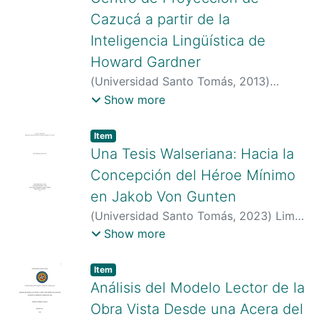
Cazucá a partir de la
Inteligencia Lingüística de
Howard Gardner
(
Universidad Santo Tomás
,
2013
)
Hernández Pardo, Lesly Dayana
;
Show more
Hernández Pardo, Alberto
;
Universidad
Santo Tomas
;
Universidad Santo Tomas
Item type:
,
Item
Una Tesis Walseriana: Hacia la
Concepción del Héroe Mínimo
en Jakob Von Gunten
(
Universidad Santo Tomás
,
2023
)
Lima
Castro, Juan Sebastián
;
Cáceres,
Show more
Carolina
;
Universidad Santo Tomás
;
https://scienti.minciencias.gov.co/cvlac/
Item type:
,
Item
visualizador/generarCurriculoCv.do?
Análisis del Modelo Lector de la
cod_rh=0002159673
Obra Vista Desde una Acera del