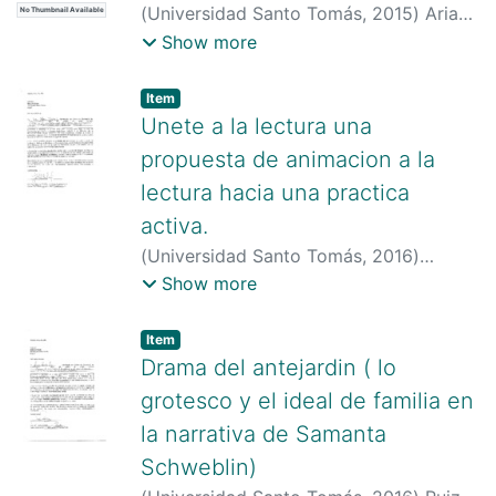
(
Universidad Santo Tomás
,
2015
)
Arias
No Thumbnail Available
Cuellas, Juan Pablo
;
Universidad Santo
Show more
Tomás
Item type:
,
Item
Unete a la lectura una
propuesta de animacion a la
lectura hacia una practica
activa.
(
Universidad Santo Tomás
,
2016
)
Ibañez, Yesica Milena
;
Universidad
Show more
Santo Tomás
Item type:
,
Item
Drama del antejardin ( lo
grotesco y el ideal de familia en
la narrativa de Samanta
Schweblin)