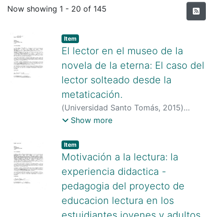
Recent Submissions
Now showing
1 - 20 of 145
Item type:
,
Item
El lector en el museo de la
novela de la eterna: El caso del
lector solteado desde la
metaticación.
(
Universidad Santo Tomás
,
2015
)
Robledo Corredor, Ana Katherine
;
Show more
Universidad Santo Tomás
Item type:
,
Item
Motivación a la lectura: la
experiencia didactica -
pedagogia del proyecto de
educacion lectura en los
estuidiantes jovenes y adultos