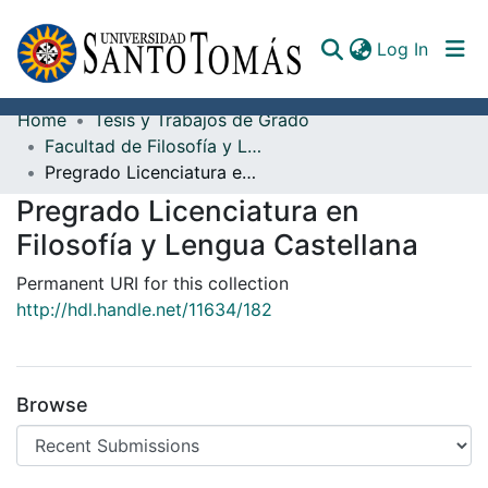
(curren
Log In
Home
Tesis y Trabajos de Grado
Communities & Collections
Facultad de Filosofía y Letras
Pregrado Licenciatura en Filosofía y Lengua Castellana
All of DSpace
Pregrado Licenciatura en
Documents
Filosofía y Lengua Castellana
Permanent URI for this collection
http://hdl.handle.net/11634/182
Browse