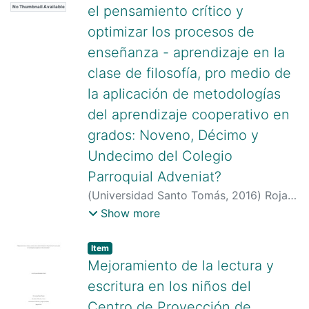
el pensamiento crítico y
No Thumbnail Available
optimizar los procesos de
enseñanza - aprendizaje en la
clase de filosofía, pro medio de
la aplicación de metodologías
del aprendizaje cooperativo en
grados: Noveno, Décimo y
Undecimo del Colegio
Parroquial Adveniat?
(
Universidad Santo Tomás
,
2016
)
Rojas
Sánchez, Luis Uriel
;
Universidad Santo
Show more
Tomás
Item type:
,
Item
Mejoramiento de la lectura y
escritura en los niños del
Centro de Proyección de