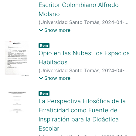
Escritor Colombiano Alfredo
Molano
(
Universidad Santo Tomás
,
2024-04-
09
)
Forero Guzmán, Patricia
;
Pongutá
Show more
Puerto, César Fredy Noel
;
Universidad
Santo Tomás
;
Item type:
,
Item
https://scienti.minciencias.gov.co/cvlac/
Opio en las Nubes: los Espacios
visualizador/generarCurriculoCv.do?
Habitados
cod_rh=0000257338
;
(
Universidad Santo Tomás
,
2024-04-
https://scholar.google.com/citations?
09
)
Rojas Morales, María Fernanda
;
Show more
hl=es&user=wJCXaBgAAAAJ
;
Cárdenas Sánchez, Ninfa Stella
;
https://orcid.org/0000-0002-4976-
Universidad Santo Tomás
;
Item type:
,
Item
7857
https://scienti.minciencias.gov.co/cvlac/
La Perspectiva Filosófica de la
visualizador/generarCurriculoCv.do?
Erraticidad como Fuente de
cod_rh=0000378607
;
Inspiración para la Didáctica
https://scholar.google.com/citations?
Escolar
hl=es&user=v-Ep_mEAAAAJ
;
https://orcid.org/0000-0003-3096-