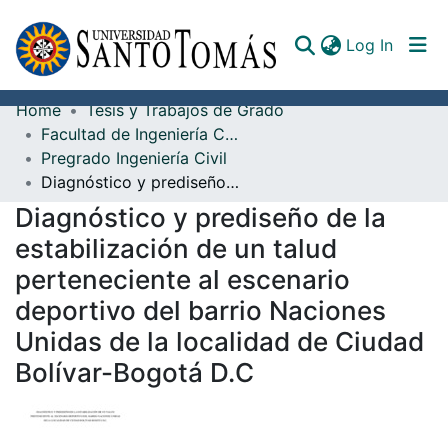
(curren
Log In
Home
Tesis y Trabajos de Grado
Communities & Collections
Facultad de Ingeniería Civil
Pregrado Ingeniería Civil
All of DSpace
Diagnóstico y prediseño de la estabilización de un talud perteneciente al escenario deportivo del barrio Naciones Unidas de la localidad de Ciudad Bolívar-Bogotá D.C
Documents
Diagnóstico y prediseño de la
estabilización de un talud
perteneciente al escenario
deportivo del barrio Naciones
Unidas de la localidad de Ciudad
Bolívar-Bogotá D.C