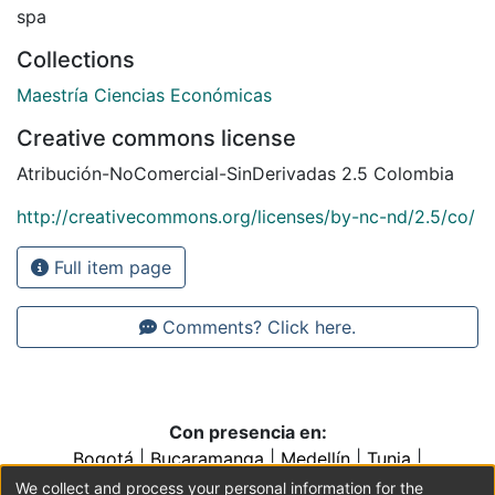
spa
Collections
Maestría Ciencias Económicas
Creative commons license
Atribución-NoComercial-SinDerivadas 2.5 Colombia
http://creativecommons.org/licenses/by-nc-nd/2.5/co/
Full item page
Comments? Click here.
Con presencia en:
Bogotá
|
Bucaramanga
|
Medellín
|
Tunja
|
Villavicencio
|
Conventos y Colegios de la Orden de
We collect and process your personal information for the