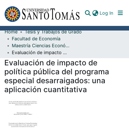
(curren
Log In
Home
Tesis y Trabajos de Grado
Communities & Collections
Facultad de Economía
Maestría Ciencias Económicas
All of DSpace
Evaluación de impacto de política pública del programa especial desarraigados: una aplicación cuantitativa
Documents
Evaluación de impacto de
política pública del programa
especial desarraigados: una
aplicación cuantitativa