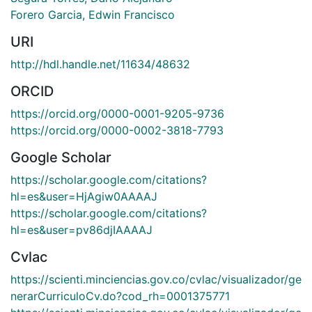
Forero Garcia, Edwin Francisco
URI
http://hdl.handle.net/11634/48632
ORCID
https://orcid.org/0000-0001-9205-9736
https://orcid.org/0000-0002-3818-7793
Google Scholar
https://scholar.google.com/citations?
hl=es&user=HjAgiw0AAAAJ
https://scholar.google.com/citations?
hl=es&user=pv86djIAAAAJ
Cvlac
https://scienti.minciencias.gov.co/cvlac/visualizador/ge
nerarCurriculoCv.do?cod_rh=0001375771