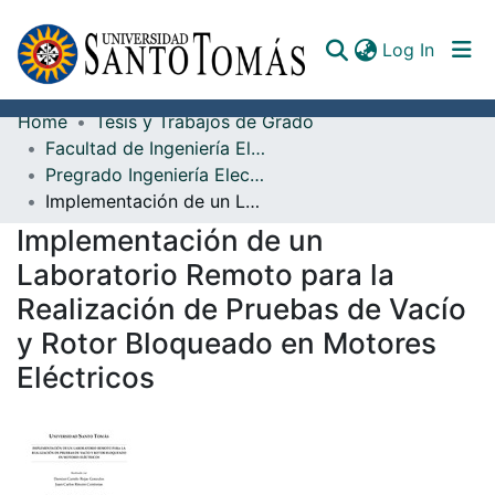
(curren
Log In
Home
Tesis y Trabajos de Grado
Communities & Collections
Facultad de Ingeniería Electrónica
Pregrado Ingeniería Electrónica
All of DSpace
Implementación de un Laboratorio Remoto para la Realización de Pruebas de Vacío y Rotor Bloqueado en Motores Eléctricos
Documents
Implementación de un
Laboratorio Remoto para la
Realización de Pruebas de Vacío
y Rotor Bloqueado en Motores
Eléctricos