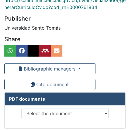
https://scienti.minciencias.gov.co/cvlac/visualizador/ge
nerarCurriculoCv.do?cod_rh=0000761834
Publisher
Universidad Santo Tomás
Share
Bibliographic managers
Cite document
PDF documents