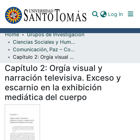
(curren
Log In
Home
Grupos de Investigación
Communities & Collections
Ciencias Sociales y Humanidades
Comunicación, Paz – Conflicto
All of DSpace
Capítulo 2: Orgía visual y narración televisiva. Exceso y escarnio en la exhibición mediática del cuerpo
Documents
Capítulo 2: Orgía visual y
narración televisiva. Exceso y
escarnio en la exhibición
mediática del cuerpo