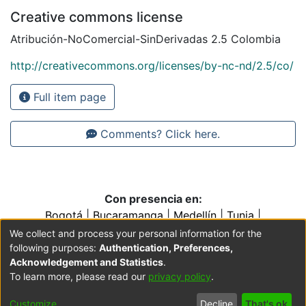
Creative commons license
Atribución-NoComercial-SinDerivadas 2.5 Colombia
http://creativecommons.org/licenses/by-nc-nd/2.5/co/
Full item page
Comments? Click here.
Con presencia en:
Bogotá
|
Bucaramanga
|
Medellín
|
Tunja
|
Villavicencio
|
Conventos y Colegios de la Orden de
We collect and process your personal information for the
Predicadores
following purposes:
Authentication, Preferences,
Acknowledgement and Statistics
.
To learn more, please read our
privacy policy
.
Cookie
Accessibility
Privacy
End User
Send
Customize
Decline
That's ok