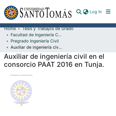
(curren
Log In
Home
Tesis y Trabajos de Grado
Communities & Collections
Facultad de Ingeniería Civil
Pregrado Ingeniería Civil
All of DSpace
Auxiliar de ingeniería civil en el consorcio PAAT 2016 en Tunja.
Documents
Auxiliar de ingeniería civil en el
consorcio PAAT 2016 en Tunja.