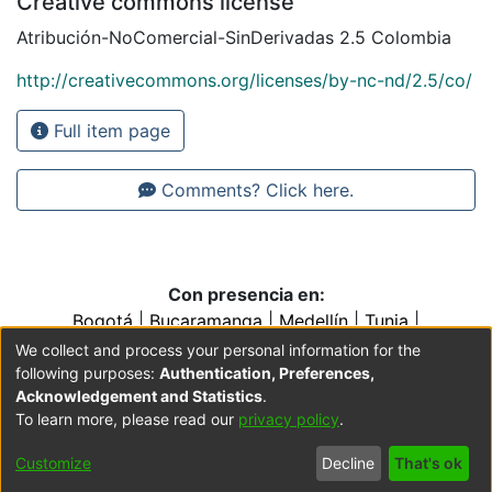
Creative commons license
Atribución-NoComercial-SinDerivadas 2.5 Colombia
http://creativecommons.org/licenses/by-nc-nd/2.5/co/
Full item page
Comments? Click here.
Con presencia en:
Bogotá
|
Bucaramanga
|
Medellín
|
Tunja
|
Villavicencio
|
Conventos y Colegios de la Orden de
We collect and process your personal information for the
Predicadores
following purposes:
Authentication, Preferences,
Acknowledgement and Statistics
.
To learn more, please read our
privacy policy
.
Cookie
Accessibility
Privacy
End User
Send
Customize
Decline
That's ok
settings
settings
policy
Agreement
Feedback