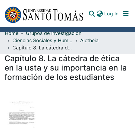
(curren
Log In
Home
Grupos de Investigación
Communities & Collections
Ciencias Sociales y Humanidades
Aletheia
Capítulo 8. La cátedra de ética en la usta y su importancia en la formación de los estudiantes
All of DSpace
Capítulo 8. La cátedra de ética
Documents
en la usta y su importancia en la
formación de los estudiantes