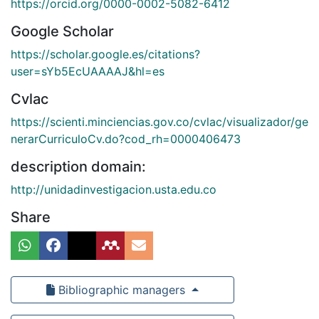
https://orcid.org/0000-0002-5082-6412
Google Scholar
https://scholar.google.es/citations?
user=sYb5EcUAAAAJ&hl=es
Cvlac
https://scienti.minciencias.gov.co/cvlac/visualizador/ge
nerarCurriculoCv.do?cod_rh=0000406473
description domain:
http://unidadinvestigacion.usta.edu.co
Share
Bibliographic managers