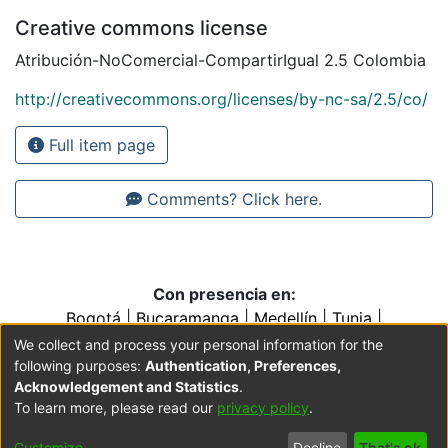
Creative commons license
Atribución-NoComercial-CompartirIgual 2.5 Colombia
http://creativecommons.org/licenses/by-nc-sa/2.5/co/
Full item page
Comments? Click here.
Con presencia en:
Bogotá
|
Bucaramanga
|
Medellín
|
Tunja
|
Villavicencio
|
Conventos y Colegios de la Orden de
We collect and process your personal information for the
Predicadores
following purposes:
Authentication, Preferences,
Acknowledgement and Statistics
.
To learn more, please read our
privacy policy
.
Cookie
Accessibility
Privacy
End User
Send
Customize
Decline
That's ok