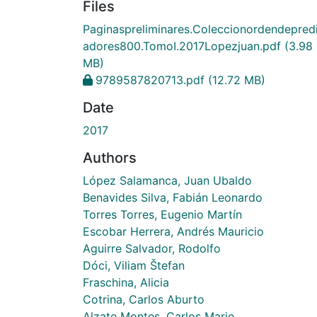
Files
Paginaspreliminares.Coleccionordendepred
adores800.TomoI.2017Lopezjuan.pdf
(3.98
MB)
9789587820713.pdf
(12.72 MB)
Date
2017
Authors
López Salamanca, Juan Ubaldo
Benavides Silva, Fabián Leonardo
Torres Torres, Eugenio Martín
Escobar Herrera, Andrés Mauricio
Aguirre Salvador, Rodolfo
Dóci, Viliam Štefan
Fraschina, Alicia
Cotrina, Carlos Aburto
Alzate Montes, Carlos Mario