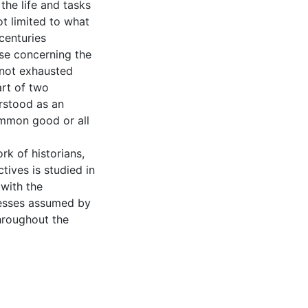
the life and tasks
ot limited to what
centuries
ise concerning the
s not exhausted
art of two
erstood as an
ommon good or all
rk of historians,
tives is studied in
 with the
ocesses assumed by
hroughout the