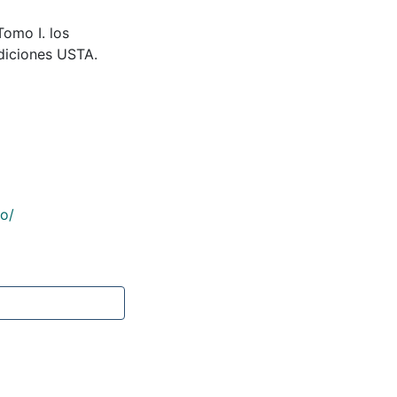
Tomo I. los
Ediciones USTA.
co/