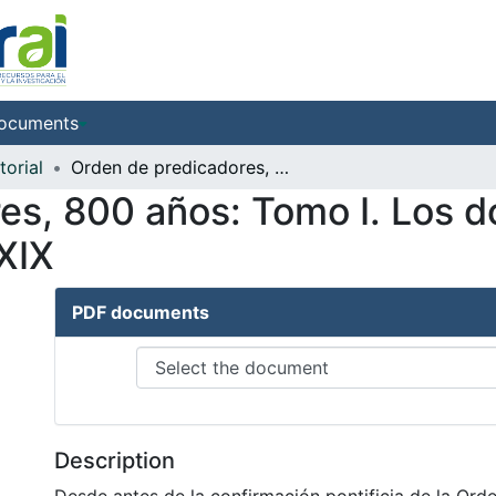
ocuments
torial
Orden de predicadores, 800 años: Tomo I. Los dominicos en la política, siglos XVIII-XIX
es, 800 años: Tomo I. Los d
-XIX
PDF documents
Description