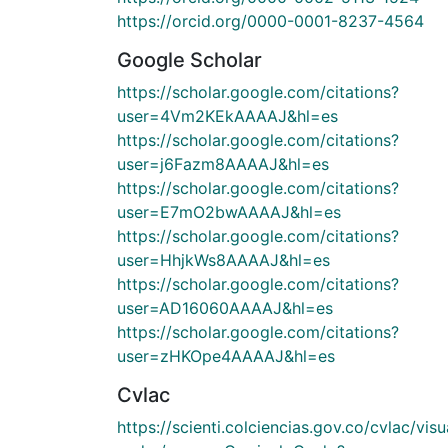
https://orcid.org/0000-0001-8237-4564
Google Scholar
https://scholar.google.com/citations?
user=4Vm2KEkAAAAJ&hl=es
https://scholar.google.com/citations?
user=j6Fazm8AAAAJ&hl=es
https://scholar.google.com/citations?
user=E7mO2bwAAAAJ&hl=es
https://scholar.google.com/citations?
user=HhjkWs8AAAAJ&hl=es
https://scholar.google.com/citations?
user=AD16060AAAAJ&hl=es
https://scholar.google.com/citations?
user=zHKOpe4AAAAJ&hl=es
Cvlac
https://scienti.colciencias.gov.co/cvlac/visu