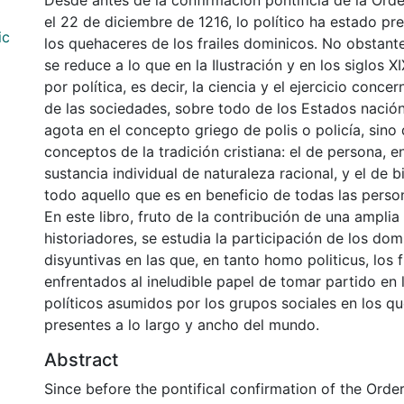
Desde antes de la confirmación pontificia de la Ord
el 22 de diciembre de 1216, lo político ha estado pre
ic
los quehaceres de los frailes dominicos. No obstant
se reduce a lo que en la Ilustración y en los siglos X
por política, es decir, la ciencia y el ejercicio conce
de las sociedades, sobre todo de los Estados nació
agota en el concepto griego de polis o policía, sino
conceptos de la tradición cristiana: el de persona,
sustancia individual de naturaleza racional, y el de
todo aquello que es en beneficio de todas las perso
En este libro, fruto de la contribución de una amplia
historiadores, se estudia la participación de los dom
disyuntivas en las que, en tanto homo politicus, los 
enfrentados al ineludible papel de tomar partido en
políticos asumidos por los grupos sociales en los q
presentes a lo largo y ancho del mundo.
Abstract
Since before the pontifical confirmation of the Orde