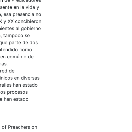
en de Predicadores
sente en la vida y
e, esa presencia no
IX y XX concibieron
rnientes al gobierno
n, tampoco se
 que parte de dos
 entendido como
 bien común o de
nas.
 red de
inicos en diversas
frailes han estado
 los procesos
ue han estado
r of Preachers on