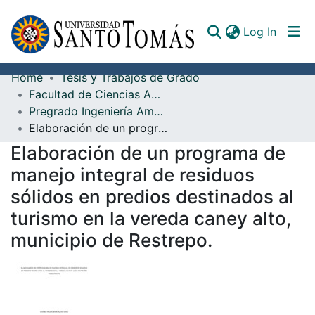
(curren
Log In
Home
Tesis y Trabajos de Grado
Communities & Collections
Facultad de Ciencias Ambientales
Pregrado Ingeniería Ambiental
All of DSpace
Elaboración de un programa de manejo integral de residuos sólidos en predios destinados al turismo en la vereda caney alto, municipio de Restrepo.
Documents
Elaboración de un programa de
manejo integral de residuos
sólidos en predios destinados al
turismo en la vereda caney alto,
municipio de Restrepo.