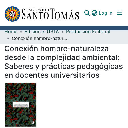
(curren
Log In
Home
Ediciones USTA
Producción Editorial
Communities & Collections
Conexión hombre-naturaleza desde la complejidad ambiental: Saberes y prácticas pedagógicas en docentes universitarios
Conexión hombre-naturaleza
All of DSpace
desde la complejidad ambiental:
Documents
Saberes y prácticas pedagógicas
en docentes universitarios