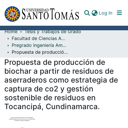
(curren
Log In
Home
Tesis y Trabajos de Grado
Communities & Collections
Facultad de Ciencias Ambientales
Pregrado Ingeniería Ambiental
All of DSpace
Propuesta de producción de biochar a partir de residuos de aserraderos como estrategia de captura de co2 y gestión sostenible de residuos en Tocancipá, Cundinamarca.
Documents
Propuesta de producción de
biochar a partir de residuos de
aserraderos como estrategia de
captura de co2 y gestión
sostenible de residuos en
Tocancipá, Cundinamarca.