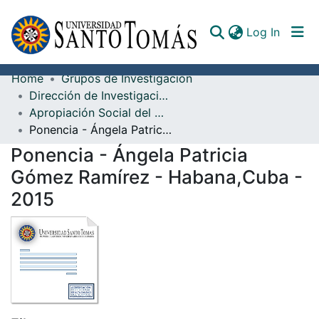
(curren
Log In
Home
Grupos de Investigación
Communities & Collections
Dirección de Investigación e Innovación
Apropiación Social del Conocimiento
All of DSpace
Ponencia - Ángela Patricia Gómez Ramírez - Habana,Cuba - 2015
Documents
Ponencia - Ángela Patricia
Gómez Ramírez - Habana,Cuba -
2015