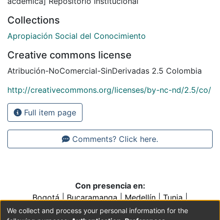
acdémica] Repositorio Institucional
Collections
Apropiación Social del Conocimiento
Creative commons license
Atribución-NoComercial-SinDerivadas 2.5 Colombia
http://creativecommons.org/licenses/by-nc-nd/2.5/co/
Full item page
Comments? Click here.
Con presencia en:
Bogotá
|
Bucaramanga
|
Medellín
|
Tunja
|
Villavicencio
|
Conventos y Colegios de la Orden de
We collect and process your personal information for the