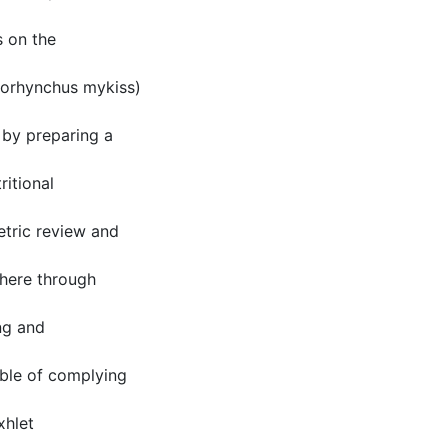
s on the
corhynchus mykiss)
, by preparing a
ritional
tric review and
where through
ng and
able of complying
xhlet