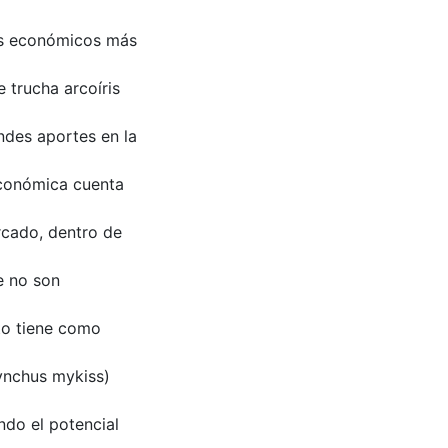
res económicos más
 trucha arcoíris
ndes aportes en la
económica cuenta
rcado, dentro de
e no son
to tiene como
hynchus mykiss)
ando el potencial