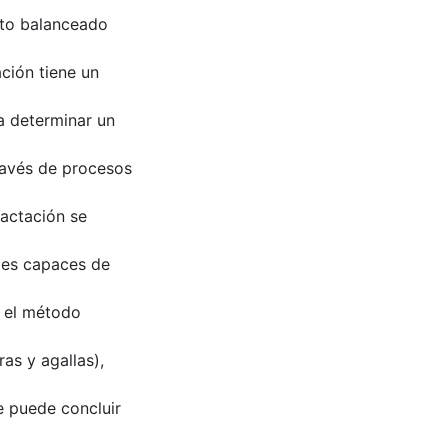
nto balanceado
ción tiene un
a determinar un
ravés de procesos
pactación se
ales capaces de
 el método
as y agallas),
e puede concluir