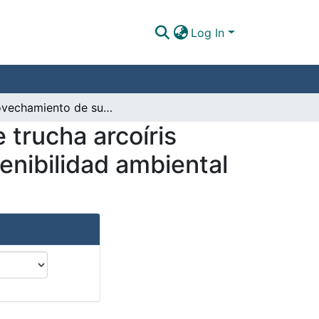
Log In
Aprovechamiento de subproductos del cultivo de trucha arcoíris (Oncorhynchus mykiss) como estrategia de sostenibilidad ambiental en la piscicultura
trucha arcoíris
nibilidad ambiental