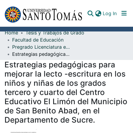
(curren
Log In
Home
Tesis y Trabajos de Grado
Communities & Collections
Facultad de Educación
Pregrado Licenciatura en Lengua Castellana y Literatura
All of DSpace
Estrategias pedagógicas para mejorar la lecto -escritura en los niños y niñas de los grados tercero y cuarto del Centro Educativo El Limón del Municipio de San Benito Abad, en el Departamento de Sucre.
Documents
Estrategias pedagógicas para
mejorar la lecto -escritura en los
niños y niñas de los grados
tercero y cuarto del Centro
Educativo El Limón del Municipio
de San Benito Abad, en el
Departamento de Sucre.