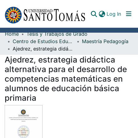
(curren
Log In
Home
Tesis y Trabajos de Grado
Communities & Collections
Centro de Estudios Educativos Enrique Lacordaire
Maestría Pedagogía
Ajedrez, estrategia didáctica alternativa para el desarrollo de competencias matemáticas en alumnos de educación básica primaria
All of DSpace
Ajedrez, estrategia didáctica
Documents
alternativa para el desarrollo de
competencias matemáticas en
alumnos de educación básica
primaria