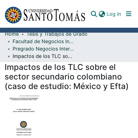
(curren
Log In
Home
Tesis y Trabajos de Grado
Communities & Collections
Facultad de Negocios Internacionales
Pregrado Negocios Internacionales
All of DSpace
Impactos de los TLC sobre el sector secundario colombiano (caso de estudio: México y Efta)
Documents
Impactos de los TLC sobre el
sector secundario colombiano
(caso de estudio: México y Efta)