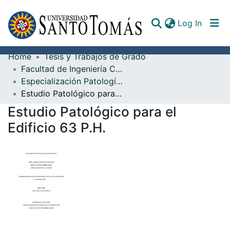
(curren
Log In
Home
Tesis y Trabajos de Grado
Communities & Collections
Facultad de Ingeniería Civil
Especialización Patología de la Construcción
All of DSpace
Estudio Patológico para el Edificio 63 P.H.
Documents
Estudio Patológico para el
Edificio 63 P.H.