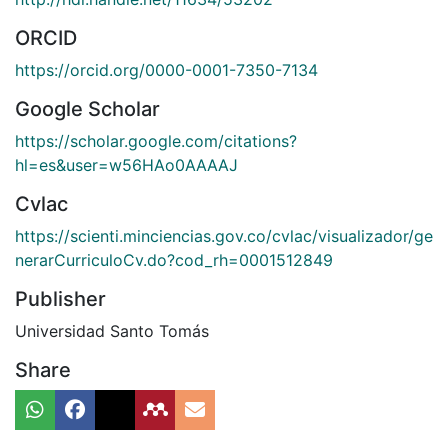
ORCID
https://orcid.org/0000-0001-7350-7134
Google Scholar
https://scholar.google.com/citations?
hl=es&user=w56HAo0AAAAJ
Cvlac
https://scienti.minciencias.gov.co/cvlac/visualizador/ge
nerarCurriculoCv.do?cod_rh=0001512849
Publisher
Universidad Santo Tomás
Share