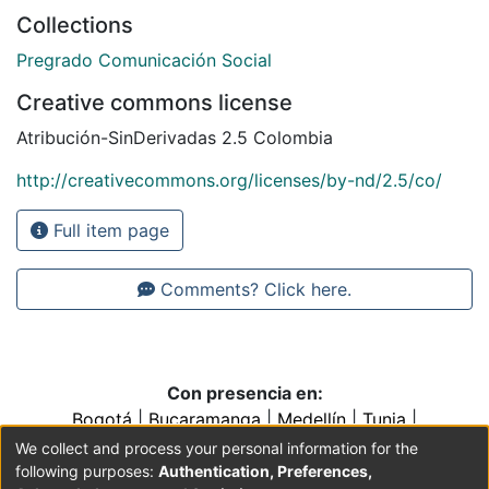
Collections
Pregrado Comunicación Social
Creative commons license
Atribución-SinDerivadas 2.5 Colombia
http://creativecommons.org/licenses/by-nd/2.5/co/
Full item page
Comments? Click here.
Con presencia en:
Bogotá
|
Bucaramanga
|
Medellín
|
Tunja
|
Villavicencio
|
Conventos y Colegios de la Orden de
We collect and process your personal information for the
Predicadores
following purposes:
Authentication, Preferences,