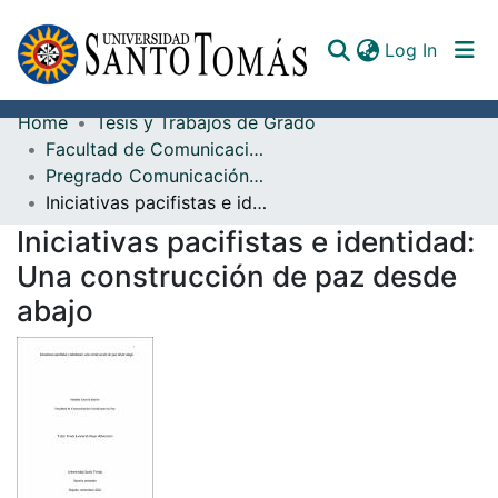
(curren
Log In
Home
Tesis y Trabajos de Grado
Communities & Collections
Facultad de Comunicación
Pregrado Comunicación Social
All of DSpace
Iniciativas pacifistas e identidad: Una construcción de paz desde abajo
Documents
Iniciativas pacifistas e identidad:
Una construcción de paz desde
abajo