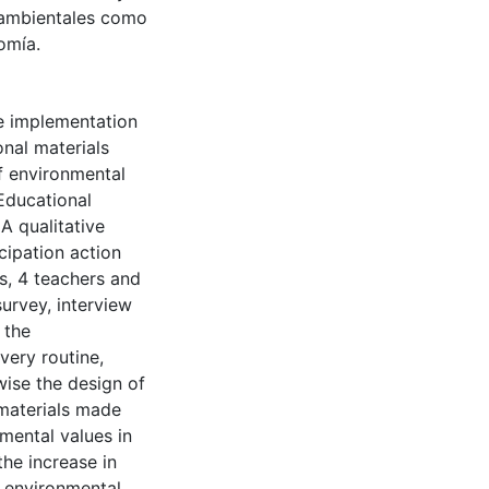
s ambientales como
nomía.
e implementation
onal materials
f environmental
Educational
 A qualitative
cipation action
s, 4 teachers and
survey, interview
 the
very routine,
wise the design of
 materials made
mental values in
he increase in
to environmental