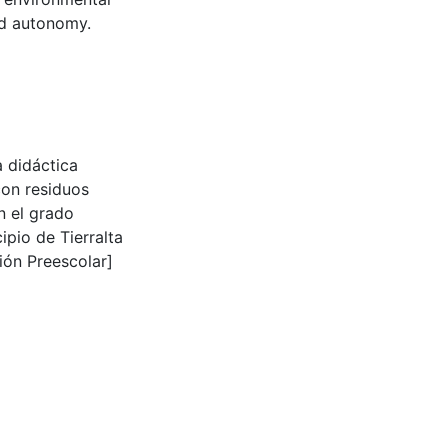
and autonomy.
a didáctica
con residuos
n el grado
ipio de Tierralta
ión Preescolar]