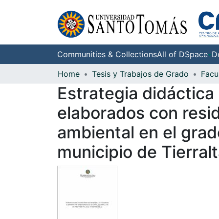
Communities & Collections
All of DSpace
D
Home
Tesis y Trabajos de Grado
Facu
Estrategia didáctica
elaborados con resid
ambiental en el grado
municipio de Tierral