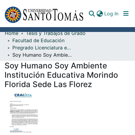
(curren
Log In
Home
Tesis y Trabajos de Grado
Communities & Collections
Facultad de Educación
Pregrado Licenciatura en Educación Preescolar
All of DSpace
Soy Humano Soy Ambiente Institución Educativa Morindo Florida Sede Las Florez
Documents
Soy Humano Soy Ambiente
Institución Educativa Morindo
Florida Sede Las Florez