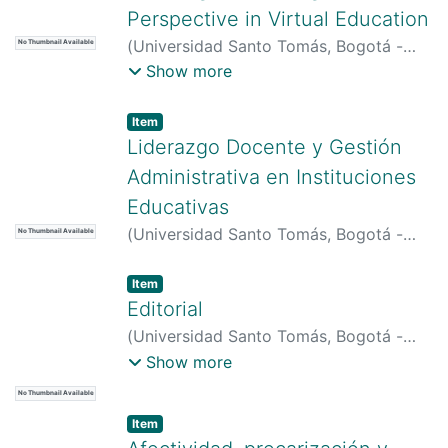
Perspective in Virtual Education
(
Universidad Santo Tomás, Bogotá -
No Thumbnail Available
Colombia
)
Tahull Fort, Joan
;
Tahull-Fort,
Show more
Joan
;
Stončikaitė, Ieva
;
Molina-Luque,
Fidel
Item type:
,
Item
Liderazgo Docente y Gestión
Administrativa en Instituciones
Educativas
(
Universidad Santo Tomás, Bogotá -
No Thumbnail Available
Colombia
)
López, Viviana Andrea
Item type:
,
Item
Editorial
(
Universidad Santo Tomás, Bogotá -
Colombia
)
Aparicio-Gómez, Oscar-
Show more
Yecid
No Thumbnail Available
Item type:
,
Item