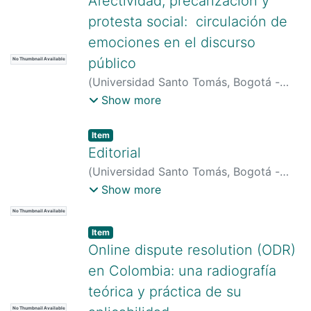
Afectividad, precarización y
protesta social: circulación de
emociones en el discurso
público
No Thumbnail Available
(
Universidad Santo Tomás, Bogotá -
Colombia
)
Peña Castellanos, Marcela
;
Show more
Quintero Mejía, Marieta
Item type:
,
Item
Editorial
(
Universidad Santo Tomás, Bogotá -
Colombia
)
Aparicio-Gómez, Oscar-
Show more
Yecid
No Thumbnail Available
Item type:
,
Item
Online dispute resolution (ODR)
en Colombia: una radiografía
teórica y práctica de su
No Thumbnail Available