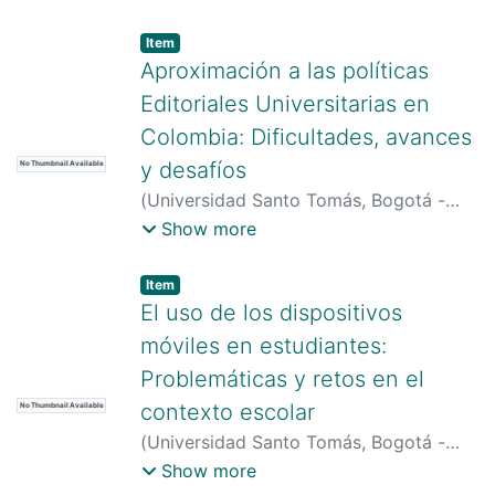
Yecid
;
Ostos-Ortiz, Olga-Lucía
Item type:
,
Item
Aproximación a las políticas
Editoriales Universitarias en
Colombia: Dificultades, avances
y desafíos
No Thumbnail Available
(
Universidad Santo Tomás, Bogotá -
Colombia
)
Carmona Cardona, Santiago
;
Show more
Ángel Franco, Elvira Yannett
;
Jaramillo
Taborda, Jhon Fernando
;
Posada
Item type:
,
Item
Cardona, María Paula
El uso de los dispositivos
móviles en estudiantes:
Problemáticas y retos en el
contexto escolar
No Thumbnail Available
(
Universidad Santo Tomás, Bogotá -
Colombia
)
Piñeros Suárez, Juan Carlos
;
Show more