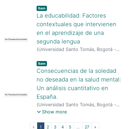
Cerón Molina, Jesús Antonio
;
Valencia
Moreno, John Edwin
Item type:
,
Item
La educabilidad: Factores
contextuales que intervienen
en el aprendizaje de una
segunda lengua
No Thumbnail Available
(
Universidad Santo Tomás, Bogotá -
Colombia
)
Rojas Rojas, Jenny
Item type:
,
Item
Consecuencias de la soledad
no deseada en la salud mental:
Un análisis cuantitativo en
España.
No Thumbnail Available
(
Universidad Santo Tomás, Bogotá -
Colombia
)
Tahull Fort, Joan
;
Torres
Show more
González, Teresa
(current)
«
1
2
3
4
5
...
27
»