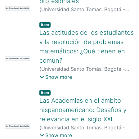
profesionales
(
Universidad Santo Tomás, Bogotá -
No Thumbnail Available
Colombia
)
Piotr Kwasniewski, Jacek
Item type:
,
Item
Las actitudes de los estudiantes
y la resolución de problemas
matemáticos: ¿Qué tienen en
común?
No Thumbnail Available
(
Universidad Santo Tomás, Bogotá -
Colombia
)
López Ramírez, María
Show more
Ximena
;
Parra Bernal, Lina Rosa
Item type:
,
Item
Las Academias en el ámbito
hispanoamericano: Desafíos y
relevancia en el siglo XXI
(
Universidad Santo Tomás, Bogotá -
No Thumbnail Available
Colombia
)
Aparicio-Gómez, Oscar-
Show more