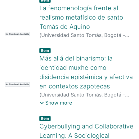
Item
La fenomenología frente al
realismo metafísico de santo
Tomás de Aquino
(
Universidad Santo Tomás, Bogotá -
No Thumbnail Available
Colombia
)
Ocampo Ponce, Manuel
Item type:
,
Item
Más allá del binarismo: la
identidad muxhe como
disidencia epistémica y afectiva
en contextos zapotecas
No Thumbnail Available
(
Universidad Santo Tomás, Bogotá -
Colombia
)
Santofimio Rojas, Germán
Show more
Andrés
Item type:
,
Item
Cyberbullying and Collaborative
Learning: A Sociological