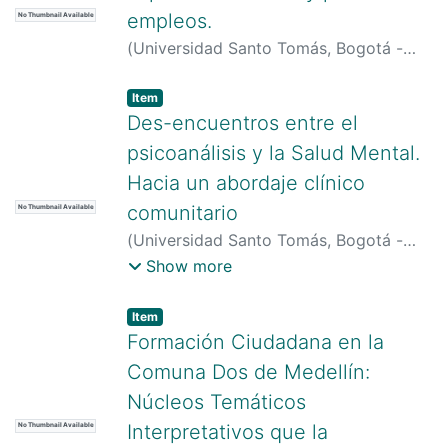
empleos.
No Thumbnail Available
(
Universidad Santo Tomás, Bogotá -
Colombia
)
Ortiz Ocaña, Alexander
Item type:
,
Item
Des-encuentros entre el
psicoanálisis y la Salud Mental.
Hacia un abordaje clínico
comunitario
No Thumbnail Available
(
Universidad Santo Tomás, Bogotá -
Colombia
)
Cabrera Kahuazango, Carlos
Show more
Alexis
;
Ruiz Benavides, Rony Esteban
Item type:
,
Item
Formación Ciudadana en la
Comuna Dos de Medellín:
Núcleos Temáticos
Interpretativos que la
No Thumbnail Available