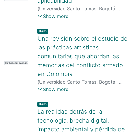
aplicabilidad
(
Universidad Santo Tomás, Bogotá -
Colombia
)
Carrillo Cruz, Yudy Andrea
;
Show more
Beltrán Jimenez, Alvaro Johan
;
C
´éspedes Gutiérrez, Oscar Yesid
;
Item type:
,
Item
Caycedo Guio, Rosa María
Una revisión sobre el estudio de
las prácticas artísticas
comunitarias que abordan las
memorias del conflicto armado
No Thumbnail Available
en Colombia
(
Universidad Santo Tomás, Bogotá -
Colombia
)
Ramos-Delgado, David
;
Show more
López Duplat, Laura
Item type:
,
Item
La realidad detrás de la
tecnología: brecha digital,
impacto ambiental y pérdida de