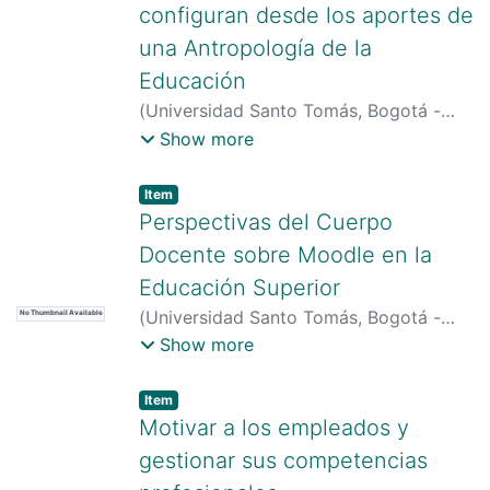
configuran desde los aportes de
una Antropología de la
Educación
(
Universidad Santo Tomás, Bogotá -
Colombia
)
Tabares Duque, Juvenal
Show more
Eliécer
;
Díaz Monsalve, Ana Elsy
Item type:
,
Item
Perspectivas del Cuerpo
Docente sobre Moodle en la
Educación Superior
(
Universidad Santo Tomás, Bogotá -
No Thumbnail Available
Colombia
)
Ron Vaz, Pilar
;
Peña-Acuña,
Show more
Beatriz
Item type:
,
Item
Motivar a los empleados y
gestionar sus competencias