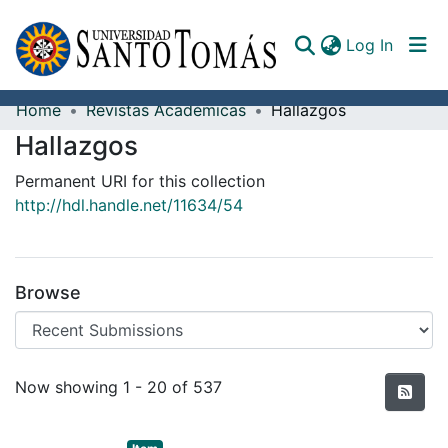
(curren
Log In
Home
Revistas Académicas
Hallazgos
Communities & Collections
Hallazgos
All of DSpace
Permanent URI for this collection
http://hdl.handle.net/11634/54
Documents
Browse
Recent Submissions
Now showing
1 - 20 of 537
Item type:
,